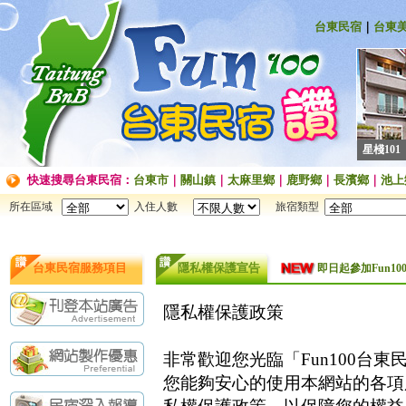
台東民宿
｜
台東
星棧101
快速搜尋台東民宿：
台東市
｜
關山鎮
｜
太麻里鄉
｜
鹿野鄉
｜
長濱鄉
｜
池上
所在區域
入住人數
旅宿類型
台東民宿服務項目
隱私權保護宣告
即日起參加Fun
即日起參加Fun
隱私權保護政策
非常歡迎您光臨「Fun100台東
您能夠安心的使用本網站的各項